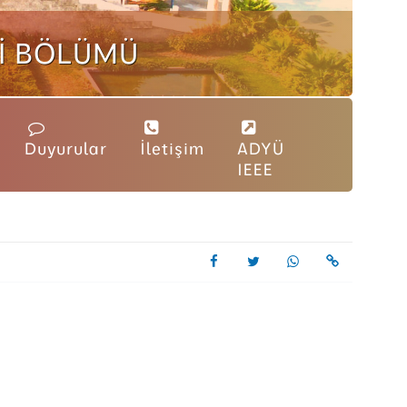
I BÖLÜMÜ
Duyurular
İletişim
ADYÜ
IEEE