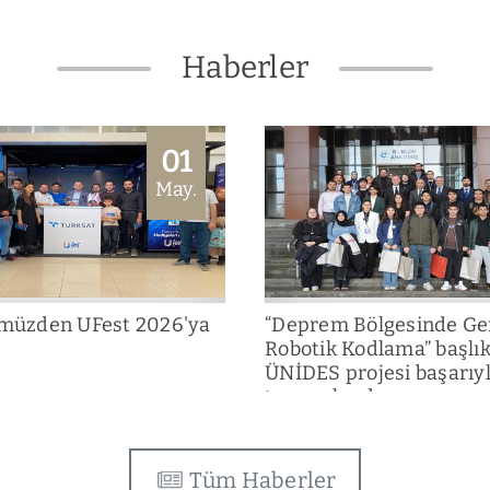
Haberler
01
May.
üzden UFest 2026'ya
“Deprem Bölgesinde Ge
Robotik Kodlama” başlık
ÜNİDES projesi başarıy
tamamlandı
Tüm Haberler