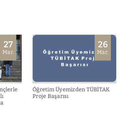
27
26
Mar.
Mar.
nçlerle
Öğretim Üyemizden TÜBİTAK
lı
Proje Başarısı
la