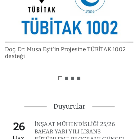
Doç. Dr. Musa Eşit’in Projesine TÜBİTAK 1002
T
desteği
P
Duyurular
26
İNŞAAT MÜHENDİSLİĞİ 25/26
BAHAR YARI YILI LİSANS
Haz.