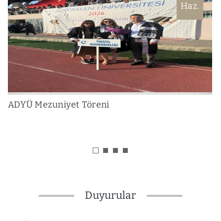
Haz.
ADYÜ Mezuniyet Töreni
N
Duyurular