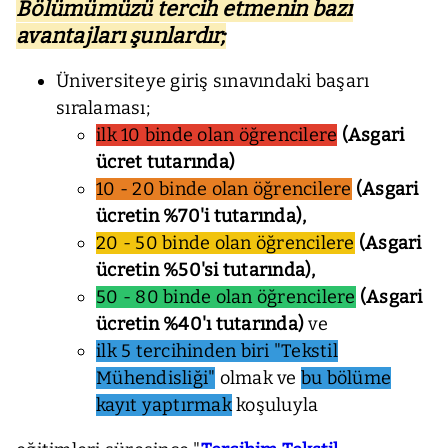
Bölümümüzü tercih etmenin bazı
avantajları şunlardır;
Üniversiteye giriş sınavındaki başarı
sıralaması
;
ilk 10 binde olan öğrencilere
(Asgari
ücret tutarında)
10 - 20 binde olan öğrencilere
(Asgari
ücretin %70'i tutarında),
20 - 50 binde olan öğrencilere
(Asgari
ücretin %50'si tutarında),
50 - 80 binde olan öğrencilere
(Asgari
ücretin %40'ı tutarında)
ve
ilk 5 tercihinden biri "Tekstil
Mühendisliği"
olmak ve
bu bölüme
kayıt yaptırmak
koşuluyla