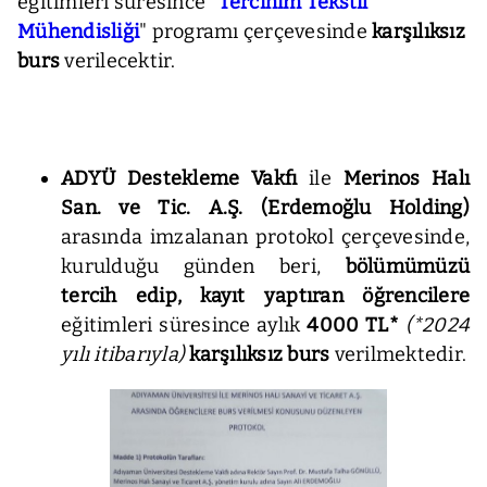
eğitimleri süresince "
Tercihim Tekstil
Mühendisliği
" programı çerçevesinde
karşılıksız
burs
verilecektir.
ADYÜ Destekleme Vakfı
ile
Merinos Halı
San. ve Tic. A.Ş. (Erdemoğlu Holding)
arasında imzalanan protokol çerçevesinde,
kurulduğu günden beri,
bölümümüzü
tercih edip, kayıt yaptıran öğrencilere
eğitimleri süresince aylık
4000 TL*
(*2024
yılı itibarıyla)
karşılıksız burs
verilmektedir.